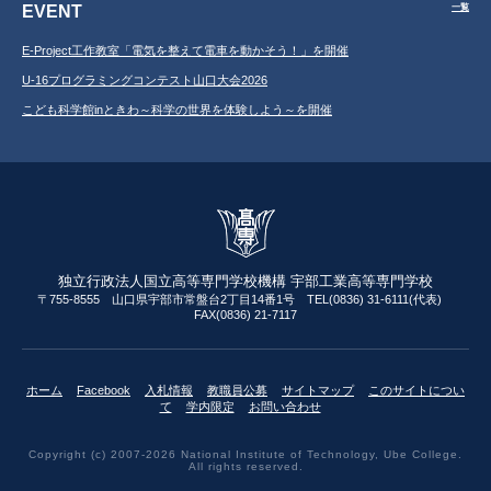
EVENT
一覧
E-Project工作教室「電気を整えて電車を動かそう！」を開催
U-16プログラミングコンテスト山口大会2026
こども科学館inときわ～科学の世界を体験しよう～を開催
独立行政法人国立高等専門学校機構 宇部工業高等専門学校
〒755-8555 山口県宇部市常盤台2丁目14番1号 TEL(0836) 31-6111(代表)
FAX(0836) 21-7117
ホーム
Facebook
入札情報
教職員公募
サイトマップ
このサイトについ
て
学内限定
お問い合わせ
Copyright (c) 2007-2026 National Institute of Technology, Ube College.
All rights reserved.