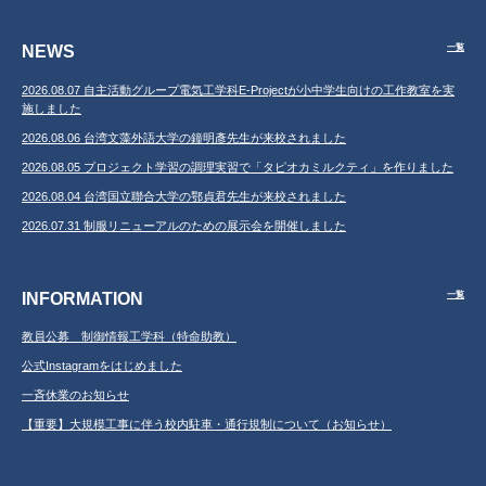
NEWS
一覧
2026.08.07 自主活動グループ電気工学科E-Projectが小中学生向けの工作教室を実
施しました
2026.08.06 台湾文藻外語大学の鐘明彥先生が来校されました
2026.08.05 プロジェクト学習の調理実習で「タピオカミルクティ」を作りました
2026.08.04 台湾国立聯合大学の鄂貞君先生が来校されました
2026.07.31 制服リニューアルのための展示会を開催しました
INFORMATION
一覧
教員公募 制御情報工学科（特命助教）
公式Instagramをはじめました
一斉休業のお知らせ
【重要】大規模工事に伴う校内駐車・通行規制について（お知らせ）