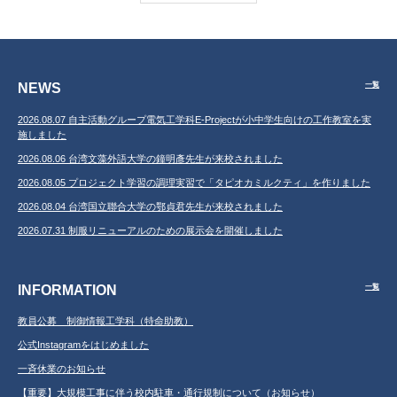
NEWS
一覧
2026.08.07 自主活動グループ電気工学科E-Projectが小中学生向けの工作教室を実
施しました
2026.08.06 台湾文藻外語大学の鐘明彥先生が来校されました
2026.08.05 プロジェクト学習の調理実習で「タピオカミルクティ」を作りました
2026.08.04 台湾国立聯合大学の鄂貞君先生が来校されました
2026.07.31 制服リニューアルのための展示会を開催しました
INFORMATION
一覧
教員公募 制御情報工学科（特命助教）
公式Instagramをはじめました
一斉休業のお知らせ
【重要】大規模工事に伴う校内駐車・通行規制について（お知らせ）