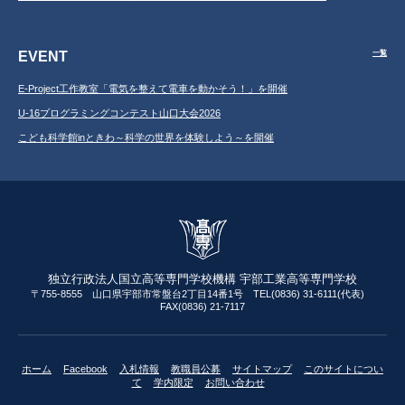
EVENT
一覧
E-Project工作教室「電気を整えて電車を動かそう！」を開催
U-16プログラミングコンテスト山口大会2026
こども科学館inときわ～科学の世界を体験しよう～を開催
独立行政法人国立高等専門学校機構 宇部工業高等専門学校
〒755-8555 山口県宇部市常盤台2丁目14番1号 TEL(0836) 31-6111(代表)
FAX(0836) 21-7117
ホーム
Facebook
入札情報
教職員公募
サイトマップ
このサイトについ
て
学内限定
お問い合わせ