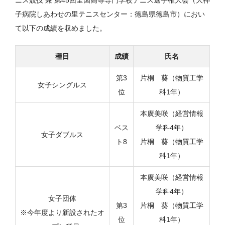
ニス競技 兼 第45回全国高等専門学校テニス選手権大会（大神
子病院しあわせの里テニスセンター：徳島県徳島市）におい
て以下の成績を収めました。
種目
成績
氏名
第3
片桐 葵（物質工学
女子シングルス
位
科1年）
本廣美咲（経営情報
ベス
学科4年）
女子ダブルス
ト8
片桐 葵（物質工学
科1年）
本廣美咲（経営情報
学科4年）
女子団体
第3
片桐 葵（物質工学
※今年度より新設されたオ
位
科1年）