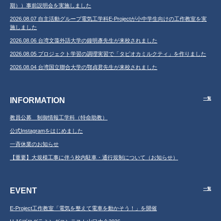
期））事前説明会を実施しました
2026.08.07 自主活動グループ電気工学科E-Projectが小中学生向けの工作教室を実
施しました
2026.08.06 台湾文藻外語大学の鐘明彥先生が来校されました
2026.08.05 プロジェクト学習の調理実習で「タピオカミルクティ」を作りました
2026.08.04 台湾国立聯合大学の鄂貞君先生が来校されました
INFORMATION
一覧
教員公募 制御情報工学科（特命助教）
公式Instagramをはじめました
一斉休業のお知らせ
【重要】大規模工事に伴う校内駐車・通行規制について（お知らせ）
EVENT
一覧
E-Project工作教室「電気を整えて電車を動かそう！」を開催