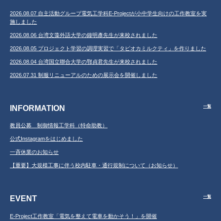
2026.08.07 自主活動グループ電気工学科E-Projectが小中学生向けの工作教室を実
施しました
2026.08.06 台湾文藻外語大学の鐘明彥先生が来校されました
2026.08.05 プロジェクト学習の調理実習で「タピオカミルクティ」を作りました
2026.08.04 台湾国立聯合大学の鄂貞君先生が来校されました
2026.07.31 制服リニューアルのための展示会を開催しました
INFORMATION
一覧
教員公募 制御情報工学科（特命助教）
公式Instagramをはじめました
一斉休業のお知らせ
【重要】大規模工事に伴う校内駐車・通行規制について（お知らせ）
EVENT
一覧
E-Project工作教室「電気を整えて電車を動かそう！」を開催