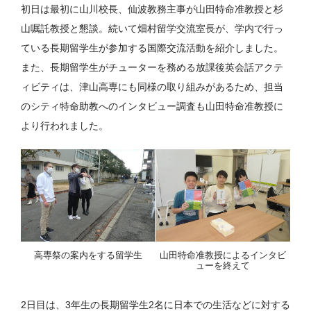
初日は最初に山川校長、仙波教務主事が山田特命准教授と杉
山嘱託教授と懇談。続いて畑村留学交流室長が、学内で行っ
ている長期留学生が参加する国際交流活動を紹介しました。
また、長期留学生がチューターを務める放課後英会話アクテ
ィビティは、津山高専にも同様の取り組みがあるため、担当
のシティ特命助教へのインタビュー調査も山田特命准教授に
より行われました。
高専祭の案内をする留学生
山田特命准教授によるインタビ
ューを終えて
2日目は、3年生の長期留学生2名に日本での生活などに対する