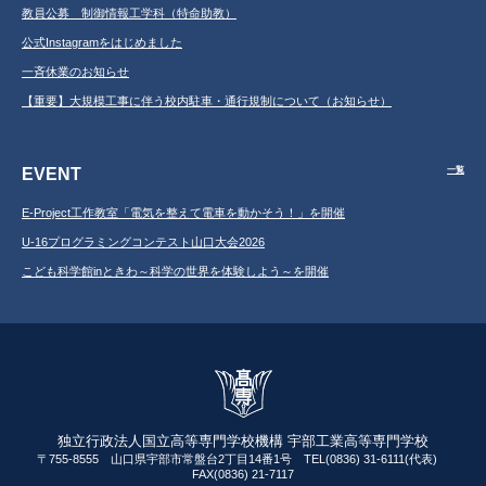
教員公募 制御情報工学科（特命助教）
公式Instagramをはじめました
一斉休業のお知らせ
【重要】大規模工事に伴う校内駐車・通行規制について（お知らせ）
EVENT
一覧
E-Project工作教室「電気を整えて電車を動かそう！」を開催
U-16プログラミングコンテスト山口大会2026
こども科学館inときわ～科学の世界を体験しよう～を開催
独立行政法人国立高等専門学校機構 宇部工業高等専門学校
〒755-8555 山口県宇部市常盤台2丁目14番1号 TEL(0836) 31-6111(代表)
FAX(0836) 21-7117