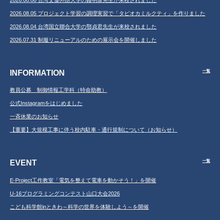
2026.08.05 プロジェクト学習の調理実習で「タピオカミルクティ」を作りました
2026.08.04 台湾国立聯合大学の鄂貞君先生が来校されました
2026.07.31 制服リニューアルのための展示会を開催しました
INFORMATION
一覧
教員公募 制御情報工学科（特命助教）
公式Instagramをはじめました
一斉休業のお知らせ
【重要】大規模工事に伴う校内駐車・通行規制について（お知らせ）
EVENT
一覧
E-Project工作教室「電気を整えて電車を動かそう！」を開催
U-16プログラミングコンテスト山口大会2026
こども科学館inときわ～科学の世界を体験しよう～を開催