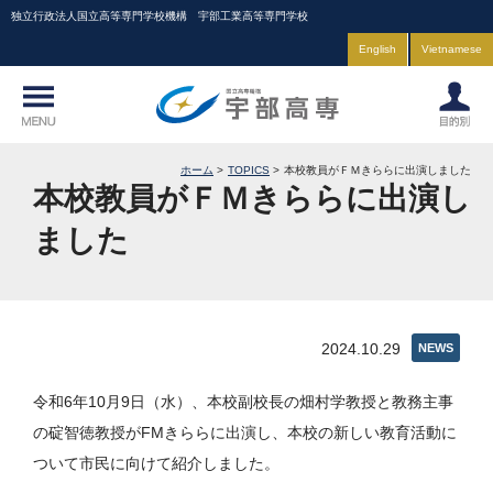
独立行政法人国立高等専門学校機構 宇部工業高等専門学校
English
Vietnamese
ホーム
TOPICS
本校教員がＦＭきららに出演しました
本校教員がＦＭきららに出演し
ました
2024.10.29
NEWS
令和6年10月9日（水）、本校副校長の畑村学教授と教務主事
の碇智徳教授がFMきららに出演し、本校の新しい教育活動に
ついて市民に向けて紹介しました。