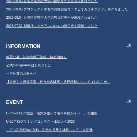
2026.08.06 台湾文藻外語大学の鐘明彥先生が来校されました
2026.08.05 プロジェクト学習の調理実習で「タピオカミルクティ」を作りました
2026.08.04 台湾国立聯合大学の鄂貞君先生が来校されました
2026.07.31 制服リニューアルのための展示会を開催しました
INFORMATION
一覧
教員公募 制御情報工学科（特命助教）
公式Instagramをはじめました
一斉休業のお知らせ
【重要】大規模工事に伴う校内駐車・通行規制について（お知らせ）
EVENT
一覧
E-Project工作教室「電気を整えて電車を動かそう！」を開催
U-16プログラミングコンテスト山口大会2026
こども科学館inときわ～科学の世界を体験しよう～を開催