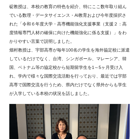
碇教授は、本校の教育の特色を紹介、特にここ数年取り組ん
でいる数理・データサイエンス・AI教育および今年度採択さ
れた「令和６年度大学・高専機能強化支援事業（支援２：高
度情報専門人材の確保に向けた機能強化に係る支援）」をわ
かりやすい言葉で説明しました。
畑村教授は、宇部高専が毎年100名の学生を海外協定校に派遣
しているだけでなく、台湾、シンガポール、マレーシア、韓
国、ベトナム等の協定校から短期留学生を1～5ヶ月受け入
れ、学内で様々な国際交流活動を行っており、最近では宇部
高専で国際交流を行うため、県内だけでなく県外からも学生
が入学している本校の状況を話しました。