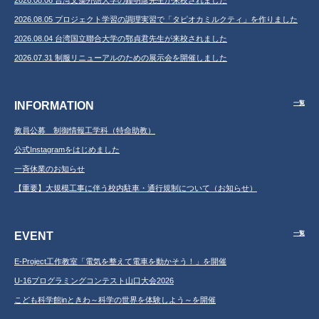
2026.08.06 台湾文藻外語大学の鐘明彥先生が来校されました
2026.08.05 プロジェクト学習の調理実習で「タピオカミルクティ」を作りました
2026.08.04 台湾国立聯合大学の鄂貞君先生が来校されました
2026.07.31 制服リニューアルのための展示会を開催しました
INFORMATION
一覧
教員公募 制御情報工学科（特命助教）
公式Instagramをはじめました
一斉休業のお知らせ
【重要】大規模工事に伴う校内駐車・通行規制について（お知らせ）
EVENT
一覧
E-Project工作教室「電気を整えて電車を動かそう！」を開催
U-16プログラミングコンテスト山口大会2026
こども科学館inときわ～科学の世界を体験しよう～を開催