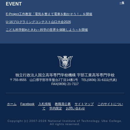
EVENT
一覧
E-Project工作教室「電気を整えて電車を動かそう！」を開催
U-16プログラミングコンテスト山口大会2026
こども科学館inときわ～科学の世界を体験しよう～を開催
独立行政法人国立高等専門学校機構 宇部工業高等専門学校
〒755-8555 山口県宇部市常盤台2丁目14番1号 TEL(0836) 31-6111(代表)
FAX(0836) 21-7117
ホーム
Facebook
入札情報
教職員公募
サイトマップ
このサイトについ
て
学内限定
お問い合わせ
Copyright (c) 2007-2026 National Institute of Technology, Ube College.
All rights reserved.