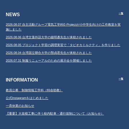
NEWS
一覧
2026.08.07 自主活動グループ電気工学科E-Projectが小中学生向けの工作教室を実
施しました
2026.08.06 台湾文藻外語大学の鐘明彥先生が来校されました
2026.08.05 プロジェクト学習の調理実習で「タピオカミルクティ」を作りました
2026.08.04 台湾国立聯合大学の鄂貞君先生が来校されました
2026.07.31 制服リニューアルのための展示会を開催しました
INFORMATION
一覧
教員公募 制御情報工学科（特命助教）
公式Instagramをはじめました
一斉休業のお知らせ
【重要】大規模工事に伴う校内駐車・通行規制について（お知らせ）