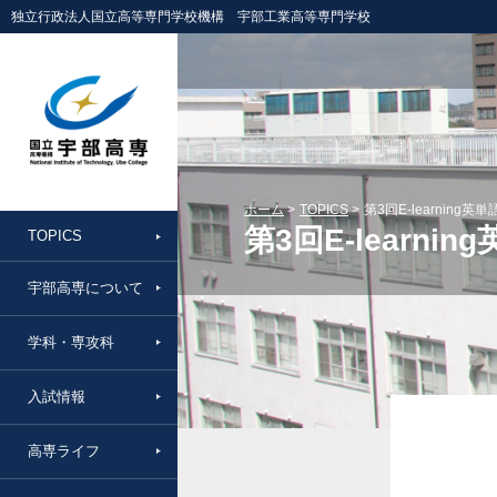
独立行政法人国立高等専門学校機構 宇部工業高等専門学校
ホーム
TOPICS
第3回E-learnin
第3回E-learn
TOPICS
宇部高専について
学科・専攻科
入試情報
高専ライフ