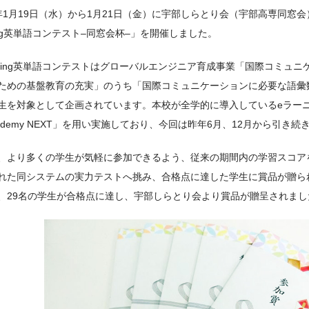
年1月19日（水）から1月21日（金）に宇部しらとり会（宇部高専同窓会
rning英単語コンテスト–同窓会杯–」を開催しました。
earning英単語コンテストはグローバルエンジニア育成事業「国際コミュ
ための基盤教育の充実」のうち「国際コミュニケーションに必要な語彙
生を対象として企画されています。本校が全学的に導入しているeラーニ
Academy NEXT」を用い実施しており、今回は昨年6月、12月から引き
、より多くの学生が気軽に参加できるよう、従来の期間内の学習スコア
れた同システムの実力テストへ挑み、合格点に達した学生に賞品が贈ら
、29名の学生が合格点に達し、宇部しらとり会より賞品が贈呈されまし