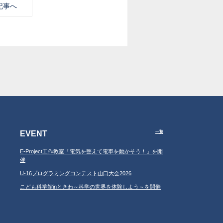
記事へ
EVENT
一覧
E-Project工作教室「電気を整えて電車を動かそう！」を開
催
U-16プログラミングコンテスト山口大会2026
こども科学館inときわ～科学の世界を体験しよう～を開催