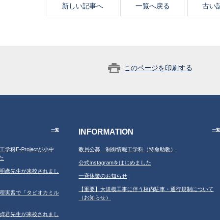
新しい記事へ
一覧へ戻る
古い
このページを印刷する
INFORMATION
一覧
一覧
工学科E-Projectが小中
教員公募 制御情報工学科（特命助教）
た
公式Instagramをはじめました
学の鐘明彥先生が来校されまし
一斉休業のお知らせ
【重要】大規模工事に伴う校内駐車・通行規制について
習の調理実習で「タピオカミル
（お知らせ）
学の鄂貞君先生が来校されまし