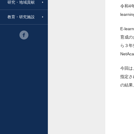
研究・地域貢献
令和4
lea
教育・研究施設
E-l
育成の
ら３年
Net
今回は
指定さ
の結果