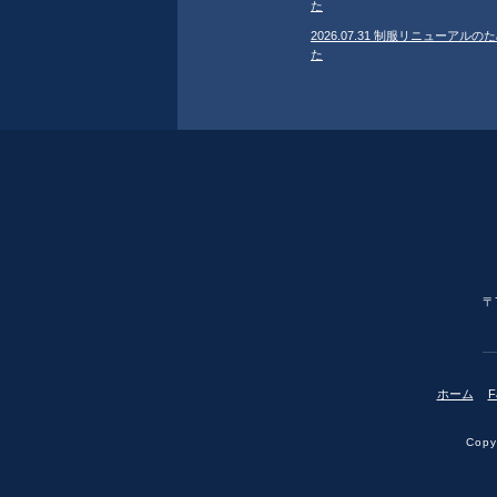
た
2026.07.31 制服リニューア
た
〒
ホーム
F
Copyr