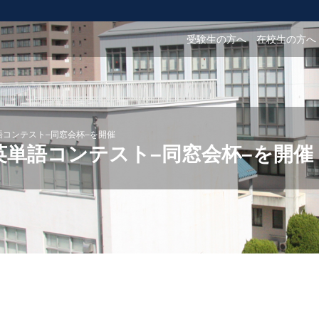
受験生の方へ
在校生の方へ
g英単語コンテスト–同窓会杯–を開催
ing英単語コンテスト–同窓会杯–を開催