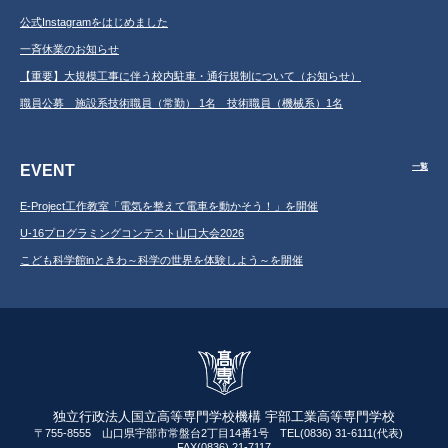
公式Instagramをはじめました
一斉休業のお知らせ
【重要】大規模工事に伴う校内駐車・通行規制について（お知らせ）
職員公募 施設系技術職員（常勤） 1名 技術職員（機械系）1名
EVENT
一覧
E-Project工作教室「電気を整えて電車を動かそう！」を開催
U-16プログラミングコンテスト山口大会2026
こども科学館inときわ～科学の世界を体験しよう～を開催
独立行政法人国立高等専門学校機構 宇部工業高等専門学校
〒755-8555 山口県宇部市常盤台2丁目14番1号 TEL(0836) 31-6111(代表)
FAX(0836) 21-7117