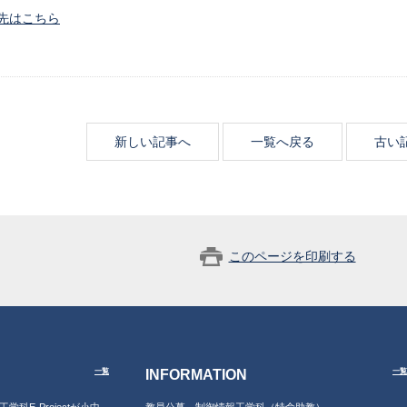
先はこちら
新しい記事へ
一覧へ戻る
古い
このページを印刷する
INFORMATION
一覧
一覧
工学科E-Projectが小中
教員公募 制御情報工学科（特命助教）