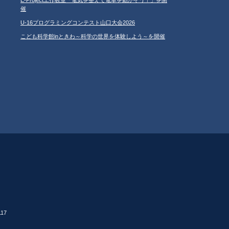
催
U-16プログラミングコンテスト山口大会2026
こども科学館inときわ～科学の世界を体験しよう～を開催
17