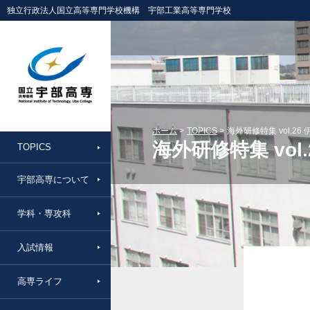
独立行政法人国立高等専門学校機構 宇部工業高等専門学校
ホーム
TOPICS
海外研修特集 vol.26
海外研修特集 vol
TOPICS
宇部高専について
学科・専攻科
入試情報
高専ライフ