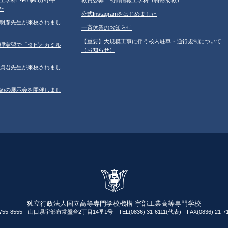
た
公式Instagramをはじめました
学の鐘明彥先生が来校されまし
一斉休業のお知らせ
【重要】大規模工事に伴う校内駐車・通行規制について
習の調理実習で「タピオカミル
（お知らせ）
学の鄂貞君先生が来校されまし
ルのための展示会を開催しまし
独立行政法人国立高等専門学校機構 宇部工業高等専門学校
755-8555 山口県宇部市常盤台2丁目14番1号 TEL(0836) 31-6111(代表) FAX(0836) 21-71