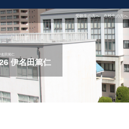
受験生の方へ
在校生の方へ
 伊名田篤仁
.26 伊名田篤仁