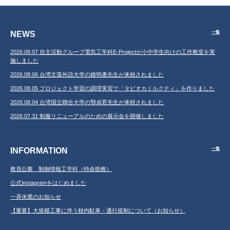
NEWS
一覧
2026.08.07 自主活動グループ電気工学科E-Projectが小中学生向けの工作教室を実
施しました
2026.08.06 台湾文藻外語大学の鐘明彥先生が来校されました
2026.08.05 プロジェクト学習の調理実習で「タピオカミルクティ」を作りました
2026.08.04 台湾国立聯合大学の鄂貞君先生が来校されました
2026.07.31 制服リニューアルのための展示会を開催しました
INFORMATION
一覧
教員公募 制御情報工学科（特命助教）
公式Instagramをはじめました
一斉休業のお知らせ
【重要】大規模工事に伴う校内駐車・通行規制について（お知らせ）