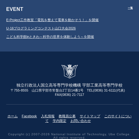
EVENT
一覧
E-Project工作教室「電気を整えて電車を動かそう！」を開催
U-16プログラミングコンテスト山口大会2026
こども科学館inときわ～科学の世界を体験しよう～を開催
独立行政法人国立高等専門学校機構 宇部工業高等専門学校
〒755-8555 山口県宇部市常盤台2丁目14番1号 TEL(0836) 31-6111(代表)
FAX(0836) 21-7117
ホーム
Facebook
入札情報
教職員公募
サイトマップ
このサイトについ
て
学内限定
お問い合わせ
Copyright (c) 2007-2026 National Institute of Technology, Ube College.
All rights reserved.