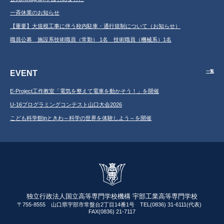
一斉休業のお知らせ
【重要】大規模工事に伴う校内駐車・通行規制について（お知らせ）
職員公募 施設系技術職員（常勤） 1名 技術職員（機械系）1名
EVENT
一覧
E-Project工作教室「電気を整えて電車を動かそう！」を開催
U-16プログラミングコンテスト山口大会2026
こども科学館inときわ～科学の世界を体験しよう～を開催
独立行政法人国立高等専門学校機構 宇部工業高等専門学校
〒755-8555 山口県宇部市常盤台2丁目14番1号 TEL(0836) 31-6111(代表)
FAX(0836) 21-7117