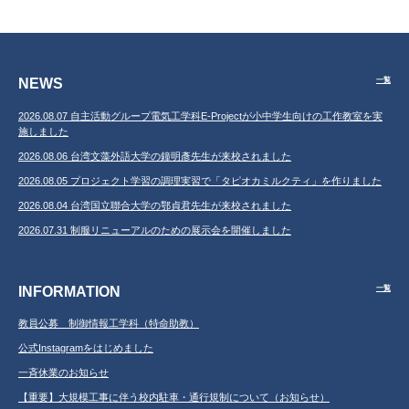
NEWS
一覧
2026.08.07 自主活動グループ電気工学科E-Projectが小中学生向けの工作教室を実
施しました
2026.08.06 台湾文藻外語大学の鐘明彥先生が来校されました
2026.08.05 プロジェクト学習の調理実習で「タピオカミルクティ」を作りました
2026.08.04 台湾国立聯合大学の鄂貞君先生が来校されました
2026.07.31 制服リニューアルのための展示会を開催しました
INFORMATION
一覧
教員公募 制御情報工学科（特命助教）
公式Instagramをはじめました
一斉休業のお知らせ
【重要】大規模工事に伴う校内駐車・通行規制について（お知らせ）