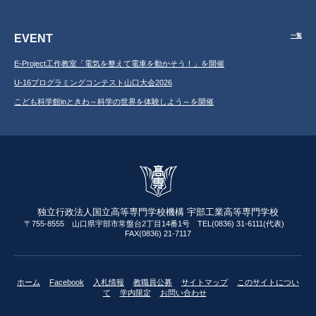
EVENT
一覧
E-Project工作教室「電気を整えて電車を動かそう！」を開催
U-16プログラミングコンテスト山口大会2026
こども科学館inときわ～科学の世界を体験しよう～を開催
独立行政法人国立高等専門学校機構 宇部工業高等専門学校
〒755-8555 山口県宇部市常盤台2丁目14番1号 TEL(0836) 31-6111(代表)
FAX(0836) 21-7117
ホーム
Facebook
入札情報
教職員公募
サイトマップ
このサイトについ
て
学内限定
お問い合わせ