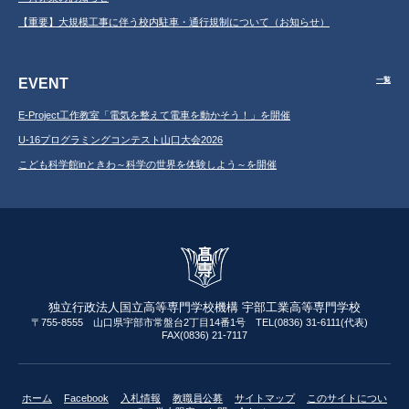
【重要】大規模工事に伴う校内駐車・通行規制について（お知らせ）
EVENT
一覧
E-Project工作教室「電気を整えて電車を動かそう！」を開催
U-16プログラミングコンテスト山口大会2026
こども科学館inときわ～科学の世界を体験しよう～を開催
独立行政法人国立高等専門学校機構 宇部工業高等専門学校
〒755-8555 山口県宇部市常盤台2丁目14番1号 TEL(0836) 31-6111(代表)
FAX(0836) 21-7117
ホーム
Facebook
入札情報
教職員公募
サイトマップ
このサイトについ