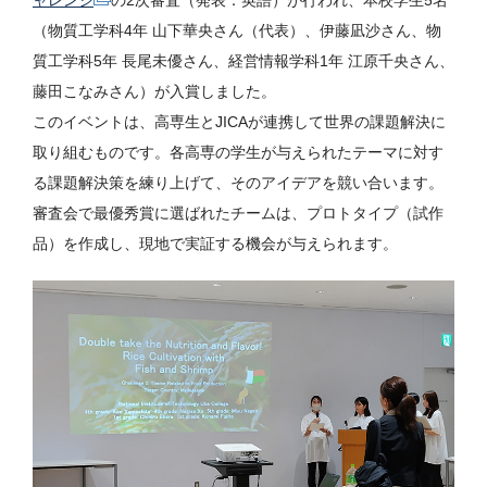
ャレンジ
の2次審査（発表：英語）が行われ、本校学生5名
（物質工学科4年 山下華央さん（代表）、伊藤凪沙さん、物
質工学科5年 長尾未優さん、経営情報学科1年 江原千央さん、
藤田こなみさん）が入賞しました。
このイベントは、高専生とJICAが連携して世界の課題解決に
取り組むものです。各高専の学生が与えられたテーマに対す
る課題解決策を練り上げて、そのアイデアを競い合います。
審査会で最優秀賞に選ばれたチームは、プロトタイプ（試作
品）を作成し、現地で実証する機会が与えられます。