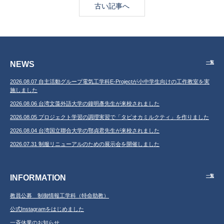
古い記事へ
NEWS
一覧
2026.08.07 自主活動グループ電気工学科E-Projectが小中学生向けの工作教室を実
施しました
2026.08.06 台湾文藻外語大学の鐘明彥先生が来校されました
2026.08.05 プロジェクト学習の調理実習で「タピオカミルクティ」を作りました
2026.08.04 台湾国立聯合大学の鄂貞君先生が来校されました
2026.07.31 制服リニューアルのための展示会を開催しました
INFORMATION
一覧
教員公募 制御情報工学科（特命助教）
公式Instagramをはじめました
一斉休業のお知らせ