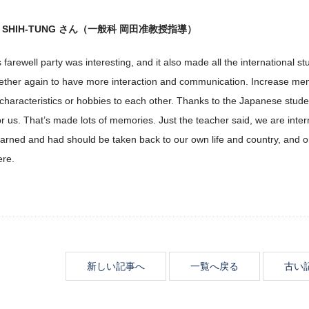
, SHIH-TUNG さん（一般科 岡田准教授指導）
 farewell party was interesting, and it also made all the international
ether again to have more interaction and communication. Increase memor
 characteristics or hobbies to each other. Thanks to the Japanese studen
or us. That’s made lots of memories. Just the teacher said, we are int
arned and had should be taken back to our own life and country, and o
ere.
新しい記事へ
一覧へ戻る
古い