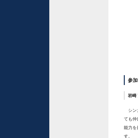
参加
岩崎
シンガ
ても仲
能力を
す。