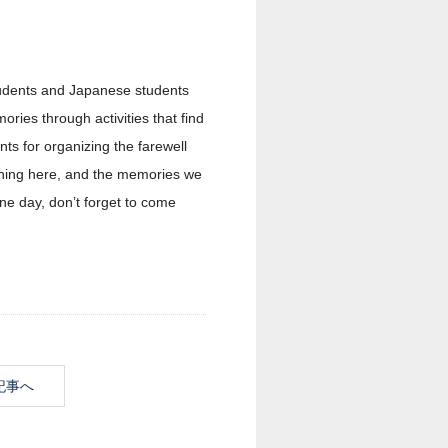
 students and Japanese students
ies through activities that find
ts for organizing the farewell
erning here, and the memories we
ne day, don’t forget to come
記事へ