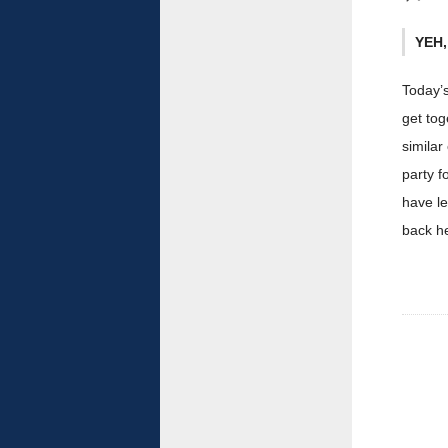
YEH
Today’s
get tog
similar
party f
have le
back h