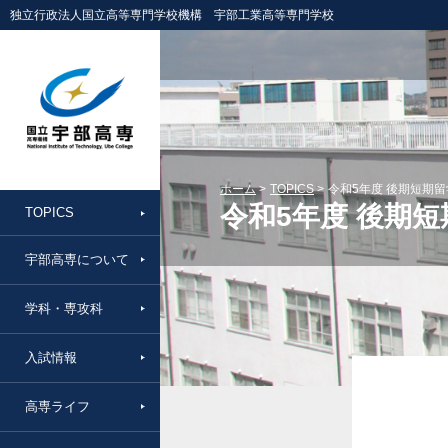
独立行政法人国立高等専門学校機構 宇部工業高等専門学校
ホーム
TOPICS
令和5年度 後期短期
令和5年度 後期
TOPICS
宇部高専について
学科・専攻科
入試情報
高専ライフ