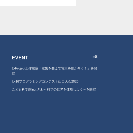
EVENT
一覧
E-Project工作教室「電気を整えて電車を動かそう！」を開
催
U-16プログラミングコンテスト山口大会2026
こども科学館inときわ～科学の世界を体験しよう～を開催