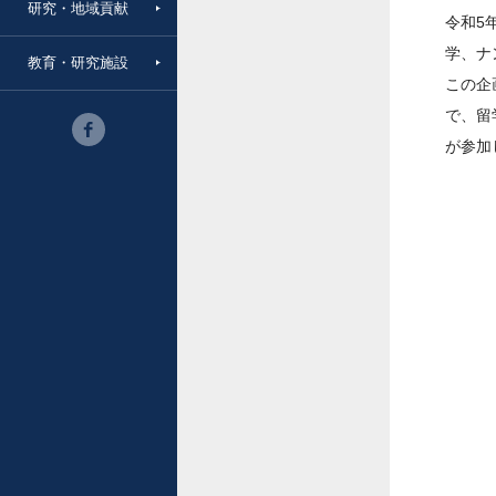
研究・地域貢献
令和5
学、ナ
教育・研究施設
この企
で、留
が参加