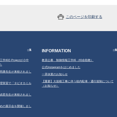
このページを印刷する
INFORMATION
一覧
一覧
工学科E-Projectが小中
教員公募 制御情報工学科（特命助教）
た
公式Instagramをはじめました
学の鐘明彥先生が来校されまし
一斉休業のお知らせ
【重要】大規模工事に伴う校内駐車・通行規制について
習の調理実習で「タピオカミル
（お知らせ）
学の鄂貞君先生が来校されまし
ルのための展示会を開催しまし