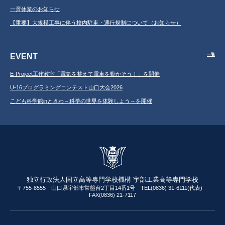
一斉休業のお知らせ
【重要】大規模工事に伴う校内駐車・通行規制について（お知らせ）
EVENT
一覧
E-Project工作教室「電気を整えて電車を動かそう！」を開催
U-16プログラミングコンテスト山口大会2026
こども科学館inときわ～科学の世界を体験しよう～を開催
独立行政法人国立高等専門学校機構 宇部工業高等専門学校
〒755-8555 山口県宇部市常盤台2丁目14番1号 TEL(0836) 31-6111(代表)
FAX(0836) 21-7117