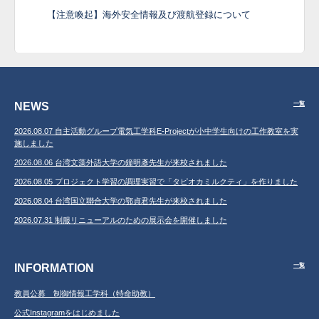
【注意喚起】海外安全情報及び渡航登録について
NEWS
一覧
2026.08.07 自主活動グループ電気工学科E-Projectが小中学生向けの工作教室を実
施しました
2026.08.06 台湾文藻外語大学の鐘明彥先生が来校されました
2026.08.05 プロジェクト学習の調理実習で「タピオカミルクティ」を作りました
2026.08.04 台湾国立聯合大学の鄂貞君先生が来校されました
2026.07.31 制服リニューアルのための展示会を開催しました
INFORMATION
一覧
教員公募 制御情報工学科（特命助教）
公式Instagramをはじめました