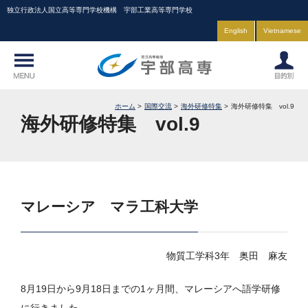
独立行政法人国立高等専門学校機構 宇部工業高等専門学校
English
Vietnamese
ホーム
国際交流
海外研修特集
海外研修特集 vol.9
海外研修特集 vol.9
マレーシア マラ工科大学
物質工学科3年 奥田 麻友
8月19日から9月18日までの1ヶ月間、マレーシアへ語学研修