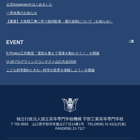
公式Instagramをはじめました
一斉休業のお知らせ
【重要】大規模工事に伴う校内駐車・通行規制について（お知らせ）
EVENT
一覧
E-Project工作教室「電気を整えて電車を動かそう！」を開催
U-16プログラミングコンテスト山口大会2026
こども科学館inときわ～科学の世界を体験しよう～を開催
独立行政法人国立高等専門学校機構 宇部工業高等専門学校
〒755-8555 山口県宇部市常盤台2丁目14番1号 TEL(0836) 31-6111(代表)
FAX(0836) 21-7117