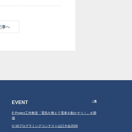
記事へ
EVENT
一覧
E-Project工作教室「電気を整えて電車を動かそう！」を開
催
U-16プログラミングコンテスト山口大会2026