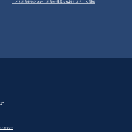
こども科学館inときわ～科学の世界を体験しよう～を開催
17
問い合わせ