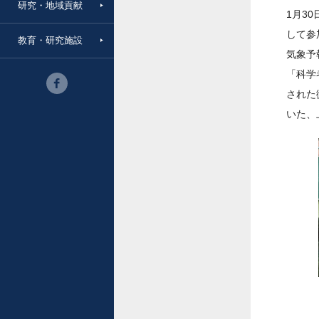
研究・地域貢献
1月3
して参
教育・研究施設
気象予
「科学
された
いた、