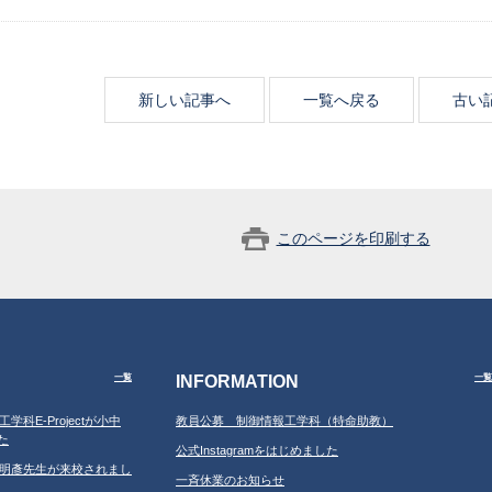
新しい記事へ
一覧へ戻る
古い
このページを印刷する
INFORMATION
一覧
一覧
工学科E-Projectが小中
教員公募 制御情報工学科（特命助教）
た
公式Instagramをはじめました
学の鐘明彥先生が来校されまし
一斉休業のお知らせ