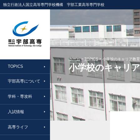
独立行政法人国立高等専門学校機構 宇部工業高等専門学校
ホーム
TOPICS
小学校のキャリア教育
小学校のキャリア
TOPICS
宇部高専について
学科・専攻科
入試情報
高専ライフ