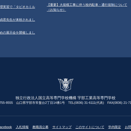
【重要】大規模工事に伴う校内駐車・通行規制について
習の調理実習で「タピオカミル
（お知らせ）
学の鄂貞君先生が来校されまし
ルのための展示会を開催しまし
独立行政法人国立高等専門学校機構 宇部工業高等専門学校
755-8555 山口県宇部市常盤台2丁目14番1号 TEL(0836) 31-6111(代表) FAX(0836) 21-71
acebook
入札情報
教職員公募
サイトマップ
このサイトについて
学内限定
お