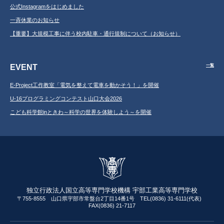
公式Instagramをはじめました
一斉休業のお知らせ
【重要】大規模工事に伴う校内駐車・通行規制について（お知らせ）
EVENT
一覧
E-Project工作教室「電気を整えて電車を動かそう！」を開催
U-16プログラミングコンテスト山口大会2026
こども科学館inときわ～科学の世界を体験しよう～を開催
独立行政法人国立高等専門学校機構 宇部工業高等専門学校
〒755-8555 山口県宇部市常盤台2丁目14番1号 TEL(0836) 31-6111(代表)
FAX(0836) 21-7117