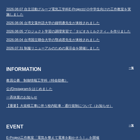
2026.08.07 自主活動グループ電気工学科E-Projectが小中学生向けの工作教室を実
施しました
2026.08.06 台湾文藻外語大学の鐘明彥先生が来校されました
2026.08.05 プロジェクト学習の調理実習で「タピオカミルクティ」を作りました
2026.08.04 台湾国立聯合大学の鄂貞君先生が来校されました
2026.07.31 制服リニューアルのための展示会を開催しました
INFORMATION
一覧
教員公募 制御情報工学科（特命助教）
公式Instagramをはじめました
一斉休業のお知らせ
【重要】大規模工事に伴う校内駐車・通行規制について（お知らせ）
EVENT
一覧
E-Project工作教室「電気を整えて電車を動かそう！」を開催