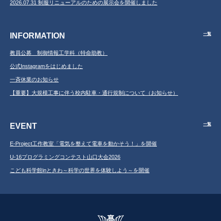
2026.07.31 制服リニューアルのための展示会を開催しました
INFORMATION
一覧
教員公募 制御情報工学科（特命助教）
公式Instagramをはじめました
一斉休業のお知らせ
【重要】大規模工事に伴う校内駐車・通行規制について（お知らせ）
EVENT
一覧
E-Project工作教室「電気を整えて電車を動かそう！」を開催
U-16プログラミングコンテスト山口大会2026
こども科学館inときわ～科学の世界を体験しよう～を開催