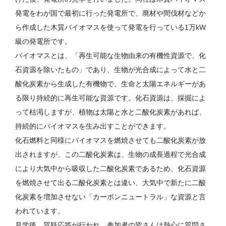
発電をわが国で最初に行った発電所で、廃材や間伐材などか
ら作成した木質バイオマスを使って発電を行っている1万kW
級の発電所です。
バイオマスとは、「再生可能な生物由来の有機性資源で、化
石資源を除いたもの」であり、生物が光合成によって水と二
酸化炭素から生成した有機物で、生命と太陽エネルギーがあ
る限り持続的に再生可能な資源です。化石資源は、採掘によ
って枯渇しますが、植物は太陽と水と二酸化炭素があれば、
持続的にバイオマスを生み出すことができます。
化石燃料と同様にバイオマスを燃焼させても二酸化炭素が放
出されますが、この二酸化炭素は、生物の成長過程で光合成
により大気中から吸収した二酸化炭素であるため、化石資源
を燃焼させて出る二酸化炭素とは違い、大気中で新たに二酸
化炭素を増加させない「カーボンニュートラル」な資源と言
われています。
見学後、質疑応答が行われ、参加者の皆さんは熱心に質問さ