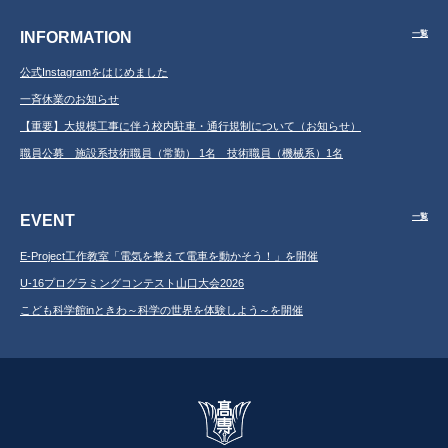
INFORMATION
一覧
公式Instagramをはじめました
一斉休業のお知らせ
【重要】大規模工事に伴う校内駐車・通行規制について（お知らせ）
職員公募 施設系技術職員（常勤） 1名 技術職員（機械系）1名
EVENT
一覧
E-Project工作教室「電気を整えて電車を動かそう！」を開催
U-16プログラミングコンテスト山口大会2026
こども科学館inときわ～科学の世界を体験しよう～を開催