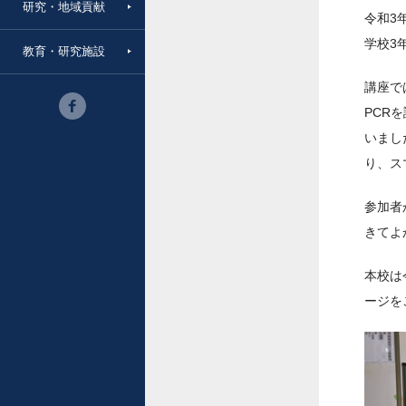
研究・地域貢献
令和3
学校3
教育・研究施設
講座で
PCR
いまし
り、ス
参加者
きてよ
本校は
ージを