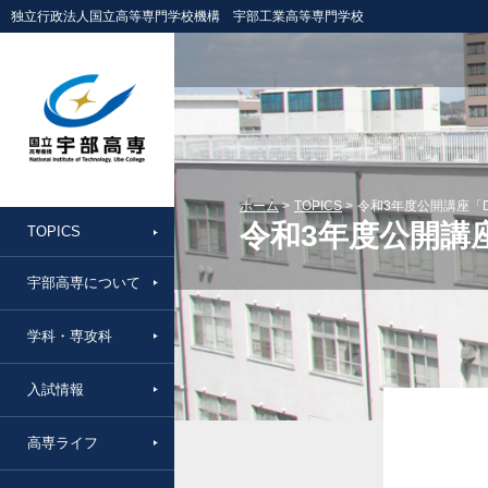
独立行政法人国立高等専門学校機構 宇部工業高等専門学校
ホーム
TOPICS
令和3年度公開講座「
令和3年度公開講
TOPICS
宇部高専について
学科・専攻科
入試情報
高専ライフ