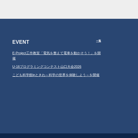
EVENT
一覧
E-Project工作教室「電気を整えて電車を動かそう！」を開
催
U-16プログラミングコンテスト山口大会2026
こども科学館inときわ～科学の世界を体験しよう～を開催