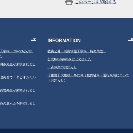
このページを印刷する
INFORMATION
一覧
一覧
工学科E-Projectが小中
教員公募 制御情報工学科（特命助教）
た
公式Instagramをはじめました
学の鐘明彥先生が来校されまし
一斉休業のお知らせ
【重要】大規模工事に伴う校内駐車・通行規制について
習の調理実習で「タピオカミル
（お知らせ）
学の鄂貞君先生が来校されまし
ルのための展示会を開催しまし