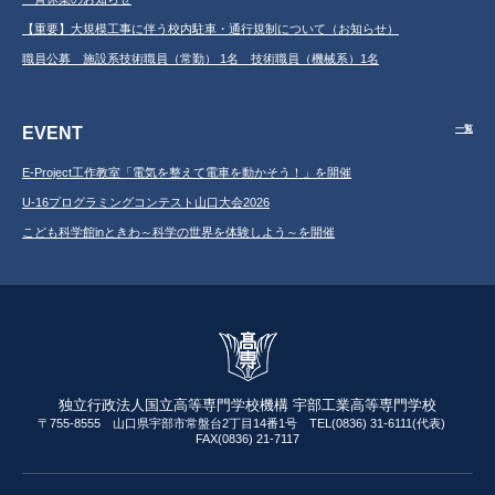
【重要】大規模工事に伴う校内駐車・通行規制について（お知らせ）
職員公募 施設系技術職員（常勤） 1名 技術職員（機械系）1名
EVENT
一覧
E-Project工作教室「電気を整えて電車を動かそう！」を開催
U-16プログラミングコンテスト山口大会2026
こども科学館inときわ～科学の世界を体験しよう～を開催
独立行政法人国立高等専門学校機構 宇部工業高等専門学校
〒755-8555 山口県宇部市常盤台2丁目14番1号 TEL(0836) 31-6111(代表)
FAX(0836) 21-7117