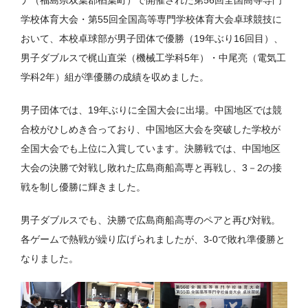
ナ（福島県双葉郡楢葉町）で開催された第56回全国高等専門
学校体育大会・第55回全国高等専門学校体育大会卓球競技に
おいて、本校卓球部が男子団体で優勝（19年ぶり16回目）、
男子ダブルスで梶山直栄（機械工学科5年）・中尾亮（電気工
学科2年）組が準優勝の成績を収めました。
男子団体では、19年ぶりに全国大会に出場。中国地区では競
合校がひしめき合っており、中国地区大会を突破した学校が
全国大会でも上位に入賞しています。決勝戦では、中国地区
大会の決勝で対戦し敗れた広島商船高専と再戦し、3－2の接
戦を制し優勝に輝きました。
男子ダブルスでも、決勝で広島商船高専のペアと再び対戦。
各ゲームで熱戦が繰り広げられましたが、3-0で敗れ準優勝と
なりました。