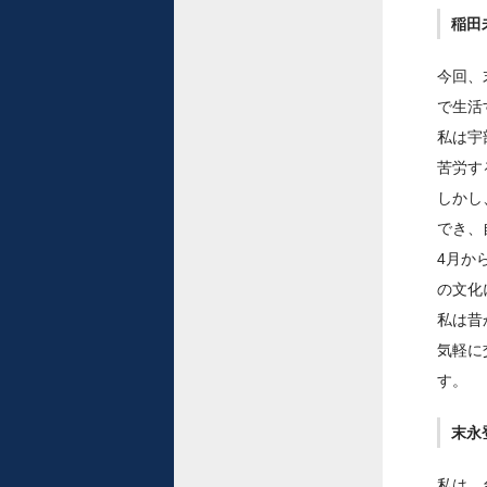
稲田
今回、
で生活
私は宇
苦労す
しかし
でき、
4月か
の文化
私は昔
気軽に
す。
末永
私は、