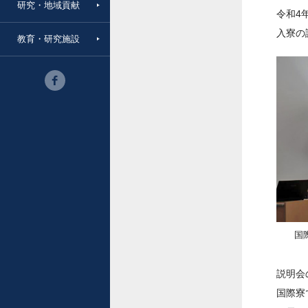
研究・地域貢献
令和4
入寮の
教育・研究施設
国
説明会
国際寮