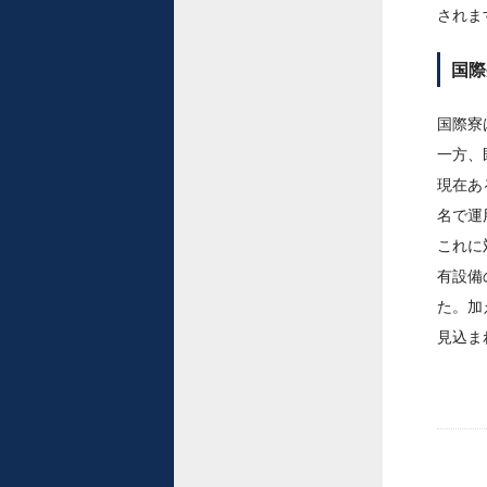
されま
国際
国際寮
一方、
現在あ
名で運
これに
有設備
た。加
見込ま