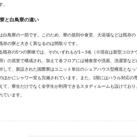
す。
寮と白鳥寮の違い
は白鳥寮の一部です。このため、寮の規則や食堂、大浴場などは既存の
既存の寮と大きく異なるのは間取りです。
る既存の5つの寮棟では、そのいずれもが1～3名（※現在は新型コロナ
用）の居室で構成され、加えて各フロアには補食室や洗面、洗濯室など
対して、新設された国際寮はユニット単位のシェアハウス型構造となっ
のほかにシャワー室も完備されています。また、1階にはハラル対応の
えて、寮生だけでなく全学生が利用できるスタディルームも設けており
れています。