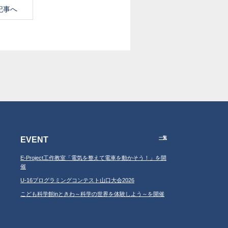
記事へ
EVENT
一覧
E-Project工作教室「電気を整えて電車を動かそう！」を開
催
U-16プログラミングコンテスト山口大会2026
こども科学館inときわ～科学の世界を体験しよう～を開催