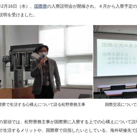
年2月16日（水）、
国際寮
の入寮説明会が開催され、４月から入寮予定の
説明を受けました。
際寮で生活する心構えについて語る松野寮務主事
国際交流について
の冒頭では、松野寮務主事が国際寮に入寮する上での心構えについて説
で生活するメリットや、国際寮で目指したいとしている、海外研修先で