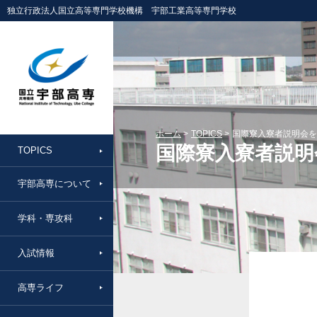
独立行政法人国立高等専門学校機構 宇部工業高等専門学校
ホーム
TOPICS
国際寮入寮者説明会を
国際寮入寮者説明
TOPICS
宇部高専について
学科・専攻科
入試情報
高専ライフ