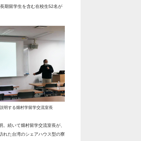
長期留学生を含む在校生52名が
説明する畑村学留学交流室長
明。続いて畑村留学交流室長が、
訪れた台湾のシェアハウス型の寮