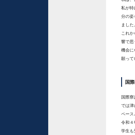
私が特
分の姿
ました
これか
響で思
機会に
願って
国際
国際寮
では津
ペース
令和４
学生も