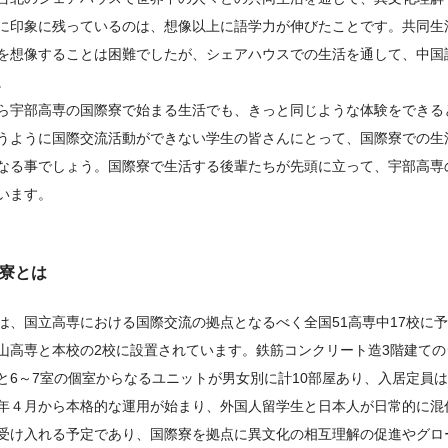
に印象に残っているのは、想像以上に語学力が伸びたことです。共同生
を想像することは困難でしたが、シェアハウスでの生活を通して、中国
。
ら宇部高専の国際寮で始まる生活でも、きっと同じような体験をできる
うように国際交流活動ができない学生の皆さんにとって、国際寮での生
なる事でしょう。国際寮で生活する後輩たちが先頭に立って、宇部高専
います。
寮とは
は、国立高専における国際交流の拠点となるべく全国51高専中17校に
山高専と本校の2校に設置されています。鉄筋コンクリート造3階建て
と6～7室の個室からなるユニットが男女別に計10部屋あり、入居定員は
年４月から本格的な運用が始まり、外国人留学生と日本人が日常的に混
受け入れる予定であり、国際寮を拠点に異文化の相互理解の促進やグロ