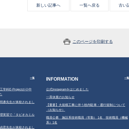
新しい記事へ
一覧へ戻る
古い
このページを印刷する
INFORMATION
一覧
一覧
工学科E-Projectが小中
公式Instagramをはじめました
た
一斉休業のお知らせ
学の鐘明彥先生が来校されまし
【重要】大規模工事に伴う校内駐車・通行規制について
（お知らせ）
習の調理実習で「タピオカミル
職員公募 施設系技術職員（常勤） 1名 技術職員（機械
系）1名
学の鄂貞君先生が来校されまし