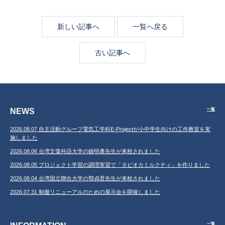
新しい記事へ
一覧へ戻る
古い記事へ
NEWS
一覧
2026.08.07 自主活動グループ電気工学科E-Projectが小中学生向けの工作教室を実
施しました
2026.08.06 台湾文藻外語大学の鐘明彥先生が来校されました
2026.08.05 プロジェクト学習の調理実習で「タピオカミルクティ」を作りました
2026.08.04 台湾国立聯合大学の鄂貞君先生が来校されました
2026.07.31 制服リニューアルのための展示会を開催しました
一覧