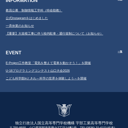
INFORMATION
教員公募 制御情報工学科（特命助教）
公式Instagramをはじめました
一斉休業のお知らせ
【重要】大規模工事に伴う校内駐車・通行規制について（お知らせ）
EVENT
一覧
E-Project工作教室「電気を整えて電車を動かそう！」を開催
U-16プログラミングコンテスト山口大会2026
こども科学館inときわ～科学の世界を体験しよう～を開催
独立行政法人国立高等専門学校機構 宇部工業高等専門学校
〒755-8555 山口県宇部市常盤台2丁目14番1号 TEL(0836) 31-6111(代表)