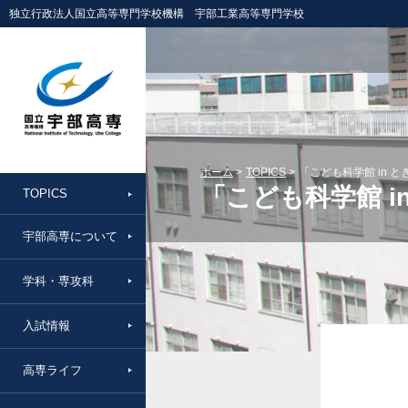
独立行政法人国立高等専門学校機構 宇部工業高等専門学校
ホーム
TOPICS
「こども科学館 in 
「こども科学館 
TOPICS
宇部高専について
学科・専攻科
入試情報
高専ライフ