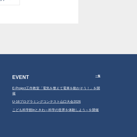
EVENT
一覧
E-Project工作教室「電気を整えて電車を動かそう！」を開
催
U-16プログラミングコンテスト山口大会2026
こども科学館inときわ～科学の世界を体験しよう～を開催