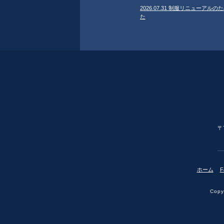
2026.07.31 制服リニューア
た
〒
ホーム
F
Copyr