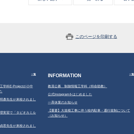
このページを印刷する
INFORMATION
一覧
一覧
工学科E-Projectが小中
教員公募 制御情報工学科（特命助教）
た
公式Instagramをはじめました
学の鐘明彥先生が来校されまし
一斉休業のお知らせ
【重要】大規模工事に伴う校内駐車・通行規制について
習の調理実習で「タピオカミル
（お知らせ）
学の鄂貞君先生が来校されまし