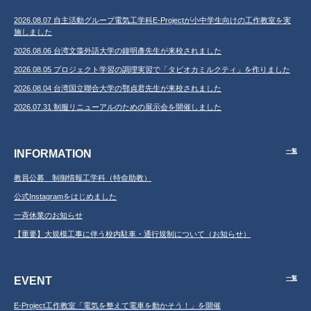
2026.08.07 自主活動グループ電気工学科E-Projectが小中学生向けの工作教室を実
施しました
2026.08.06 台湾文藻外語大学の鐘明彥先生が来校されました
2026.08.05 プロジェクト学習の調理実習で「タピオカミルクティ」を作りました
2026.08.04 台湾国立聯合大学の鄂貞君先生が来校されました
2026.07.31 制服リニューアルのための展示会を開催しました
INFORMATION
一覧
教員公募 制御情報工学科（特命助教）
公式Instagramをはじめました
一斉休業のお知らせ
【重要】大規模工事に伴う校内駐車・通行規制について（お知らせ）
EVENT
一覧
E-Project工作教室「電気を整えて電車を動かそう！」を開催