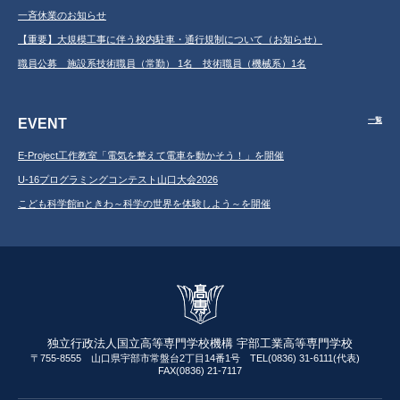
一斉休業のお知らせ
【重要】大規模工事に伴う校内駐車・通行規制について（お知らせ）
職員公募 施設系技術職員（常勤） 1名 技術職員（機械系）1名
EVENT
一覧
E-Project工作教室「電気を整えて電車を動かそう！」を開催
U-16プログラミングコンテスト山口大会2026
こども科学館inときわ～科学の世界を体験しよう～を開催
独立行政法人国立高等専門学校機構 宇部工業高等専門学校
〒755-8555 山口県宇部市常盤台2丁目14番1号 TEL(0836) 31-6111(代表)
FAX(0836) 21-7117