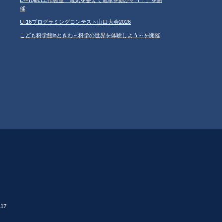
催
U-16プログラミングコンテスト山口大会2026
こども科学館inときわ～科学の世界を体験しよう～を開催
17