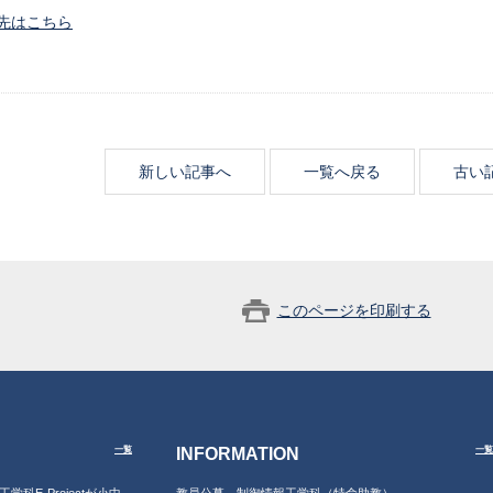
先はこちら
新しい記事へ
一覧へ戻る
古い
このページを印刷する
INFORMATION
一覧
一覧
工学科E-Projectが小中
教員公募 制御情報工学科（特命助教）