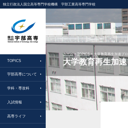
独立行政法人国立高等専門学校機構 宇部工業高等専門学校
ホーム
TOPICS
大学教育再生加速プロ
大学教育再生加速
TOPICS
宇部高専について
学科・専攻科
入試情報
高専ライフ