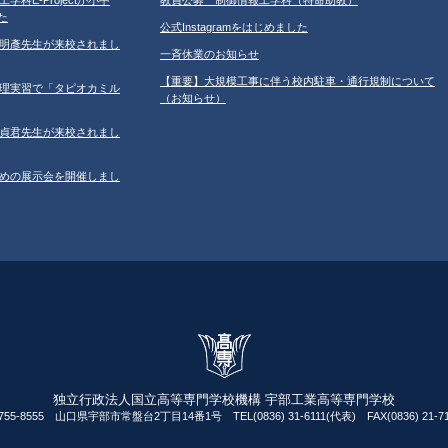
た
公式Instagramをはじめました
学の鐘明彥先生が来校されまし
一斉休業のお知らせ
【重要】大規模工事に伴う校内駐車・通行規制について
習の調理実習で「タピオカミル
（お知らせ）
学の鄂貞君先生が来校されまし
ルのための展示会を開催しまし
独立行政法人国立高等専門学校機構 宇部工業高等専門学校
755-8555 山口県宇部市常盤台2丁目14番1号 TEL(0836) 31-6111(代表) FAX(0836) 21-71