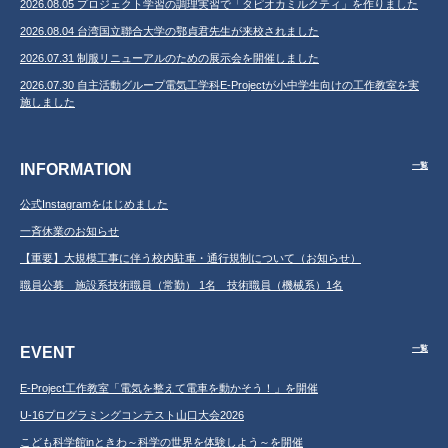
2026.08.05 プロジェクト学習の調理実習で「タピオカミルクティ」を作りました
2026.08.04 台湾国立聯合大学の鄂貞君先生が来校されました
2026.07.31 制服リニューアルのための展示会を開催しました
2026.07.30 自主活動グループ電気工学科E-Projectが小中学生向けの工作教室を実
施しました
INFORMATION
一覧
公式Instagramをはじめました
一斉休業のお知らせ
【重要】大規模工事に伴う校内駐車・通行規制について（お知らせ）
職員公募 施設系技術職員（常勤） 1名 技術職員（機械系）1名
EVENT
一覧
E-Project工作教室「電気を整えて電車を動かそう！」を開催
U-16プログラミングコンテスト山口大会2026
こども科学館inときわ～科学の世界を体験しよう～を開催