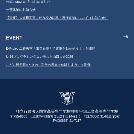
公式Instagramをはじめました
一斉休業のお知らせ
【重要】大規模工事に伴う校内駐車・通行規制について（お知らせ）
EVENT
一覧
E-Project工作教室「電気を整えて電車を動かそう！」を開催
U-16プログラミングコンテスト山口大会2026
こども科学館inときわ～科学の世界を体験しよう～を開催
独立行政法人国立高等専門学校機構 宇部工業高等専門学校
〒755-8555 山口県宇部市常盤台2丁目14番1号 TEL(0836) 31-6111(代表)
FAX(0836) 21-7117