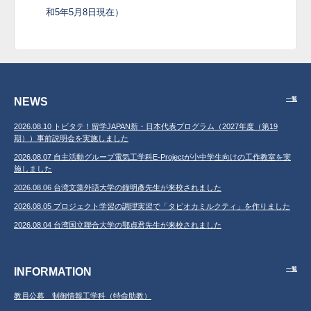
和5年5月8日現在）
NEWS
一覧
2026.08.10 トビタテ！留学JAPAN新・日本代表プログラム（2027年度（第19
期））事前説明会を実施しました
2026.08.07 自主活動グループ電気工学科E-Projectが小中学生向けの工作教室を実
施しました
2026.08.06 台湾文藻外語大学の鐘明彥先生が来校されました
2026.08.05 プロジェクト学習の調理実習で「タピオカミルクティ」を作りました
2026.08.04 台湾国立聯合大学の鄂貞君先生が来校されました
INFORMATION
一覧
教員公募 制御情報工学科（特命助教）