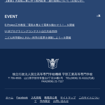
【重要】大規模工事に伴う校内駐車・通行規制について（お知らせ）
EVENT
一覧
E-Project工作教室「電気を整えて電車を動かそう！」を開催
U-16プログラミングコンテスト山口大会2026
こども科学館inときわ～科学の世界を体験しよう～を開催
独立行政法人国立高等専門学校機構 宇部工業高等専門学校
〒755-8555 山口県宇部市常盤台2丁目14番1号 TEL(0836) 31-6111(代表)
FAX(0836) 21-7117
ホーム
Facebook
入札情報
教職員公募
サイトマップ
このサイトについ
て
学内限定
お問い合わせ