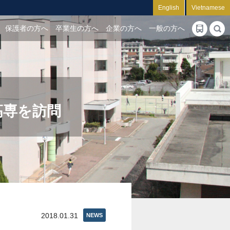
English
Vietnamese
保護者の方へ
卒業生の方へ
企業の方へ
一般の方へ
高専を訪問
2018.01.31
NEWS