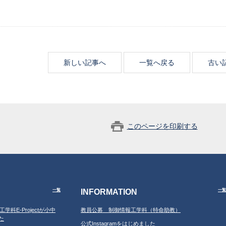
新しい記事へ
一覧へ戻る
古い
このページを印刷する
INFORMATION
一覧
一覧
工学科E-Projectが小中
教員公募 制御情報工学科（特命助教）
た
公式Instagramをはじめました