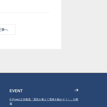
記事へ
EVENT
一覧
E-Project工作教室「電気を整えて電車を動かそう！」を開
催