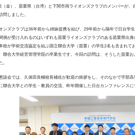
6日（金）、苗栗県（台湾）と下関市両ライオンズクラブのメンバーが、
訪問しました。
オンズクラブは36年前から姉妹提携を結び、29年前から隔年で日台学
関側が受け入れるのはいずれも苗栗ライオンズクラブのある苗栗県出身
本校が学術交流協定を結ぶ国立聯合大学（苗栗）の学生2名も含まれて
、聯合大学経営管理学院の卒業生です。今回の訪問は、そうした苗栗お
た。
懇談会では、久保田良輔校長補佐が歓迎の挨拶をし、そのなかで宇部高
に聯合大学との学生・教員の交流、昨年開催した日台カンファレンスに