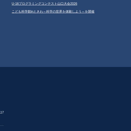
U-16プログラミングコンテスト山口大会2026
こども科学館inときわ～科学の世界を体験しよう～を開催
17