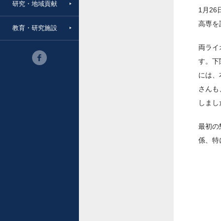
研究・地域貢献
1月2
高専を
教育・研究施設
両ライ
す。下
には、
さんも
しまし
最初の
係、特