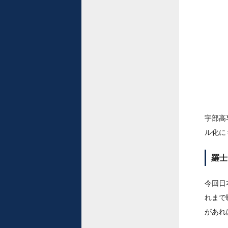
宇部高
ル化に
羅士
今回日
れまで
があれ