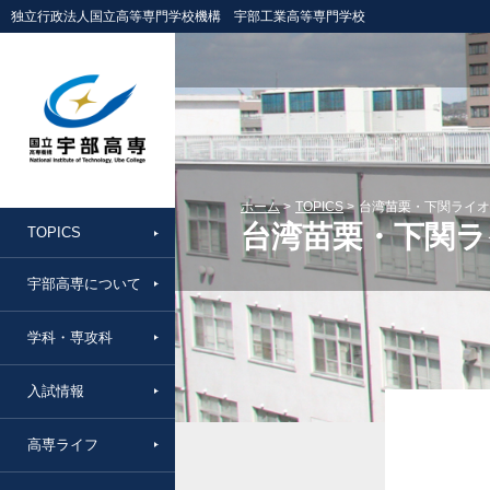
独立行政法人国立高等専門学校機構 宇部工業高等専門学校
ホーム
TOPICS
台湾苗栗・下関ライオ
台湾苗栗・下関ラ
TOPICS
宇部高専について
学科・専攻科
入試情報
高専ライフ