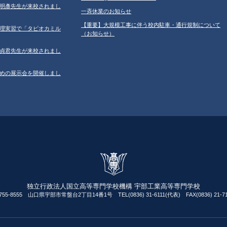
学の鐘明彥先生が来校されまし
一斉休業のお知らせ
【重要】大規模工事に伴う校内駐車・通行規制について
習の調理実習で「タピオカミル
（お知らせ）
学の鄂貞君先生が来校されまし
ルのための展示会を開催しまし
独立行政法人国立高等専門学校機構 宇部工業高等専門学校
755-8555 山口県宇部市常盤台2丁目14番1号 TEL(0836) 31-6111(代表) FAX(0836) 21-71