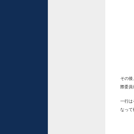
その後
際委員
一行は
なって