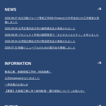
NEWS
一覧
2026.08.07 自主活動グループ電気工学科E-Projectが小中学生向けの工作教室を実
施しました
2026.08.06 台湾文藻外語大学の鐘明彥先生が来校されました
2026.08.05 プロジェクト学習の調理実習で「タピオカミルクティ」を作りました
2026.08.04 台湾国立聯合大学の鄂貞君先生が来校されました
2026.07.31 制服リニューアルのための展示会を開催しました
INFORMATION
一覧
教員公募 制御情報工学科（特命助教）
公式Instagramをはじめました
一斉休業のお知らせ
【重要】大規模工事に伴う校内駐車・通行規制について（お知らせ）
一覧