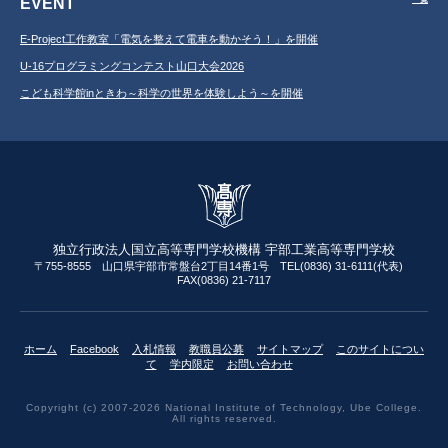
EVENT
E-Project工作教室「電気を整えて電車を動かそう！」を開催
U-16プログラミングコンテスト山口大会2026
こども科学館inときわ～科学の世界を体験しよう～を開催
独立行政法人国立高等専門学校機構 宇部工業高等専門学校
〒755-8555 山口県宇部市常盤台2丁目14番1号 TEL(0836) 31-6111(代表)
FAX(0836) 21-7117
ホーム
Facebook
入札情報
教職員公募
サイトマップ
このサイトについ
て
学内限定
お問い合わせ
Copyright (c) 2007-2026 National Institute of Technology, Ube College.
All rights reserved.