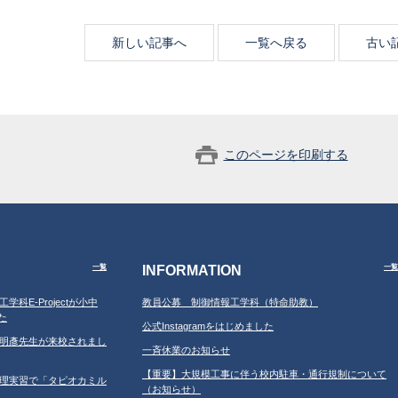
新しい記事へ
一覧へ戻る
古い
このページを印刷する
INFORMATION
一覧
一覧
工学科E-Projectが小中
教員公募 制御情報工学科（特命助教）
た
公式Instagramをはじめました
学の鐘明彥先生が来校されまし
一斉休業のお知らせ
【重要】大規模工事に伴う校内駐車・通行規制について
習の調理実習で「タピオカミル
（お知らせ）