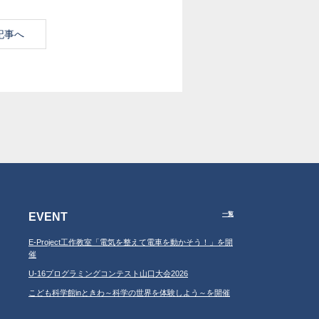
記事へ
EVENT
一覧
E-Project工作教室「電気を整えて電車を動かそう！」を開
催
U-16プログラミングコンテスト山口大会2026
こども科学館inときわ～科学の世界を体験しよう～を開催