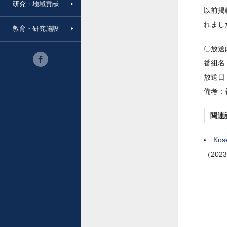
研究・地域貢献
以前掲
れまし
教育・研究施設
〇放送
番組名：
放送日
備考：
関連
Ko
（202