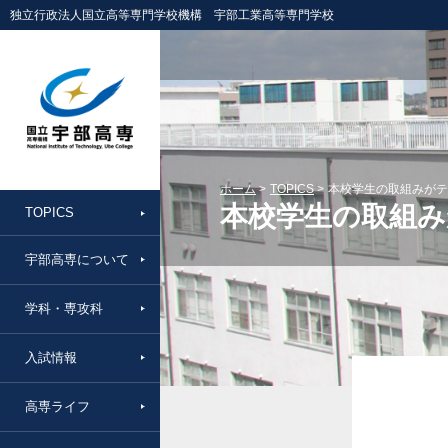
独立行政法人国立高等専門学校機構 宇部工業高等専門学校
ホーム
TOPICS
本校学生の取組みがテ
本校学生の取組
TOPICS
宇部高専について
学科・専攻科
入試情報
高専ライフ