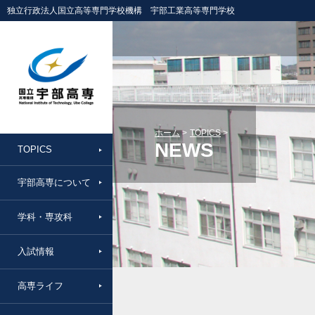
独立行政法人国立高等専門学校機構 宇部工業高等専門学校
ホーム
TOPICS
NEWS
TOPICS
宇部高専について
学科・専攻科
入試情報
高専ライフ