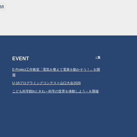
38
EVENT
一覧
E-Project工作教室「電気を整えて電車を動かそう！」を開
催
U-16プログラミングコンテスト山口大会2026
こども科学館inときわ～科学の世界を体験しよう～を開催