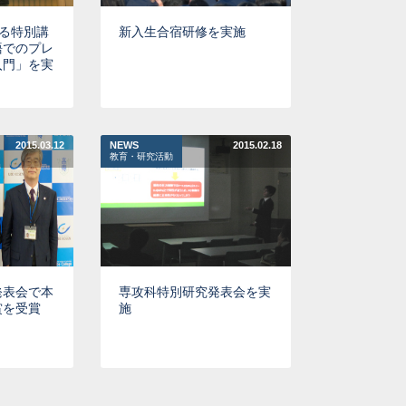
による特別講
新入生合宿研修を実施
語でのプレ
入門」を実
2015.03.12
NEWS
2015.02.18
教育・研究活動
発表会で本
専攻科特別研究発表会を実
賞を受賞
施