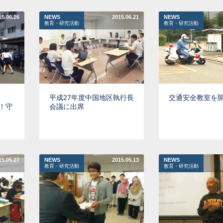
15.06.26
NEWS
2015.06.21
NEWS
教育・研究活動
教育・研究活動
平成27年度中国地区執行長
交通安全教室を
か！守
会議に出席
15.05.27
NEWS
2015.05.13
NEWS
教育・研究活動
教育・研究活動