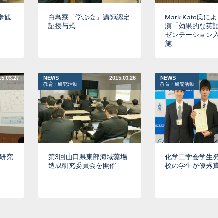
参観
白鳥寮「学ぶ会」講師認定
Mark Kato氏
証授与式
演「効果的な英
ゼンテーション
施
15.03.27
NEWS
2015.03.26
NEWS
教育・研究活動
教育・研究活動
研究
第3回山口県東部海域藻場
化学工学会学生
造成研究委員会を開催
校の学生が優秀