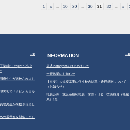
1
«
...
10
20
...
30
31
32
...
»
INFORMATION
一覧
一覧
工学科E-Projectが小中
公式Instagramをはじめました
た
一斉休業のお知らせ
学の鐘明彥先生が来校されまし
【重要】大規模工事に伴う校内駐車・通行規制について
（お知らせ）
習の調理実習で「タピオカミル
職員公募 施設系技術職員（常勤） 1名 技術職員（機械
系）1名
学の鄂貞君先生が来校されまし
ルのための展示会を開催しまし