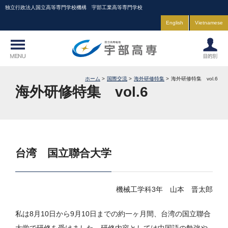
独立行政法人国立高等専門学校機構 宇部工業高等専門学校
English
Vietnamese
ホーム
国際交流
海外研修特集
海外研修特集 vol.6
海外研修特集 vol.6
台湾 国立聯合大学
機械工学科3年 山本 晋太郎
私は8月10日から9月10日までの約一ヶ月間、台湾の国立聯合