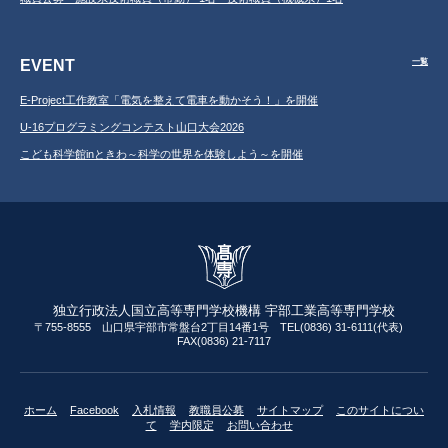
EVENT
一覧
E-Project工作教室「電気を整えて電車を動かそう！」を開催
U-16プログラミングコンテスト山口大会2026
こども科学館inときわ～科学の世界を体験しよう～を開催
独立行政法人国立高等専門学校機構 宇部工業高等専門学校
〒755-8555 山口県宇部市常盤台2丁目14番1号 TEL(0836) 31-6111(代表)
FAX(0836) 21-7117
ホーム
Facebook
入札情報
教職員公募
サイトマップ
このサイトについ
て
学内限定
お問い合わせ