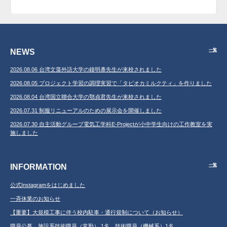
NEWS
一覧
2026.08.06 台湾文藻外語大学の鐘明彥先生が来校されました
2026.08.05 プロジェクト学習の調理実習で「タピオカミルクティ」を作りました
2026.08.04 台湾国立聯合大学の鄂貞君先生が来校されました
2026.07.31 制服リニューアルのための展示会を開催しました
2026.07.30 自主活動グループ電気工学科E-Projectが小中学生向けの工作教室を実
施しました
INFORMATION
一覧
公式Instagramをはじめました
一斉休業のお知らせ
【重要】大規模工事に伴う校内駐車・通行規制について（お知らせ）
職員公募 施設系技術職員（常勤） 1名 技術職員（機械系）1名