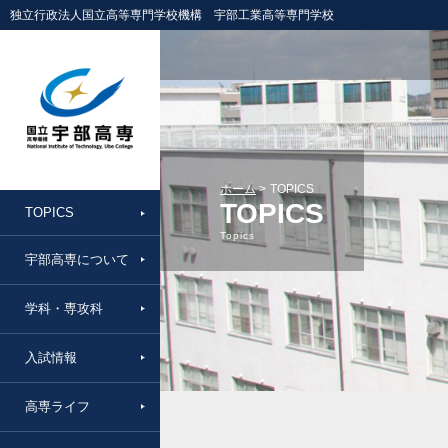
独立行政法人国立高等専門学校機構 宇部工業高等専門学校
ホーム
TOPICS
TOPICS
TOPICS
Topics
宇部高専について
学科・専攻科
入試情報
高専ライフ