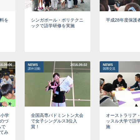
料を
シンガポール・ポリテクニ
平成28年度保護
ックで語学研修を実施
16.09.06
NEWS
2016.09.02
NEWS
課外活動
国際交流
「小学
全国高専バドミントン大会
オーストラリア
のづ
で女子シングルス3位入
ッスル大学で語
ムで
賞！
施
てみ