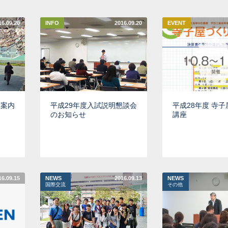
16.09.20
INFO
2016.09.20
EVENT
抜案内
平成29年度入試説明懇談会
平成28年度 寺
のお知らせ
講座
16.09.15
NEWS
2016.09.13
NEWS
国際交流
その他