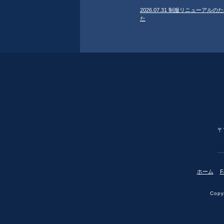
2026.07.31 制服リニューア
た
〒
ホーム
F
Copyr