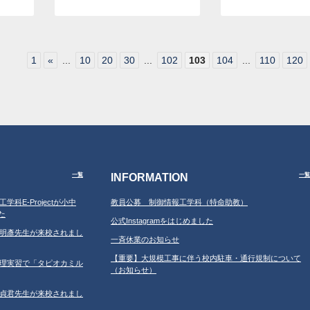
1
«
...
10
20
30
...
102
103
104
...
110
120
INFORMATION
一覧
一覧
工学科E-Projectが小中
教員公募 制御情報工学科（特命助教）
た
公式Instagramをはじめました
学の鐘明彥先生が来校されまし
一斉休業のお知らせ
【重要】大規模工事に伴う校内駐車・通行規制について
習の調理実習で「タピオカミル
（お知らせ）
学の鄂貞君先生が来校されまし