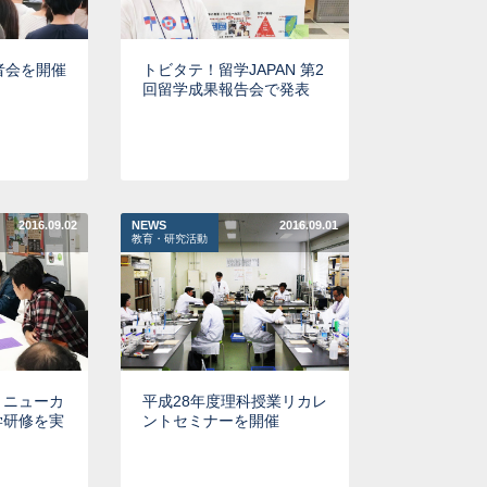
者会を開催
トビタテ！留学JAPAN 第2
回留学成果報告会で発表
2016.09.02
NEWS
2016.09.01
教育・研究活動
・ニューカ
平成28年度理科授業リカレ
学研修を実
ントセミナーを開催