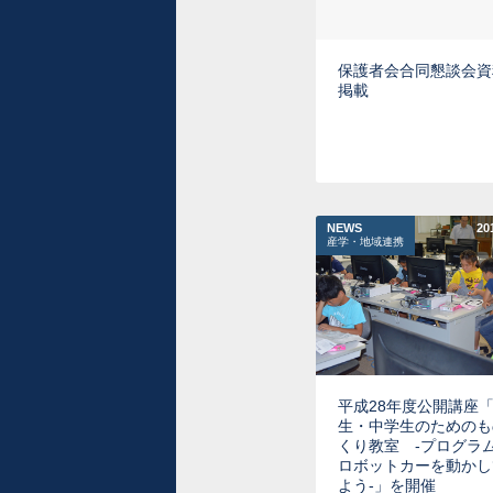
保護者会合同懇談会資
掲載
NEWS
20
産学・地域連携
平成28年度公開講座
生・中学生のためのも
くり教室 -プログラ
ロボットカーを動かし
よう-」を開催