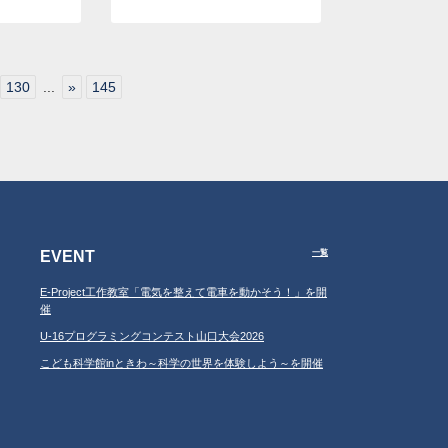
130
...
»
145
EVENT
一覧
E-Project工作教室「電気を整えて電車を動かそう！」を開
催
U-16プログラミングコンテスト山口大会2026
こども科学館inときわ～科学の世界を体験しよう～を開催